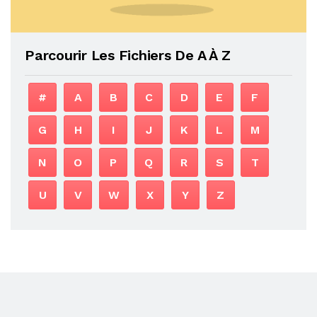
Parcourir Les Fichiers De A À Z
#
A
B
C
D
E
F
G
H
I
J
K
L
M
N
O
P
Q
R
S
T
U
V
W
X
Y
Z