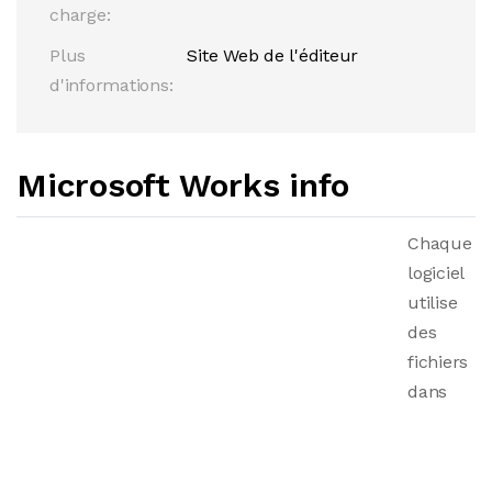
charge:
Plus
Site Web de l'éditeur
d'informations:
Microsoft Works info
Chaque
logiciel
utilise
des
fichiers
dans