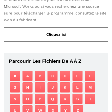
Microsoft Works ou si vous recherchez une source
sûre pour télécharger le programme, consultez le site
Web du fabricant.
Cliquez ici
Parcourir Les Fichiers De A À Z
#
A
B
C
D
E
F
G
H
I
J
K
L
M
N
O
P
Q
R
S
T
U
V
W
X
Y
Z