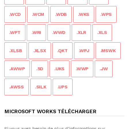
.WCD
.WCM
.WDB
.WKS
.WPS
.WPT
.WRI
.WWD
.XLR
.XLS
.XLSB
.XLSX
.QKT
.WPJ
.MSWK
.AWWP
.5D
.UKS
.WWP
.JW
.AWSS
.SILK
.UPS
MICROSOFT WORKS TÉLÉCHARGER
Si vous avez besoin de plus d'informations sur