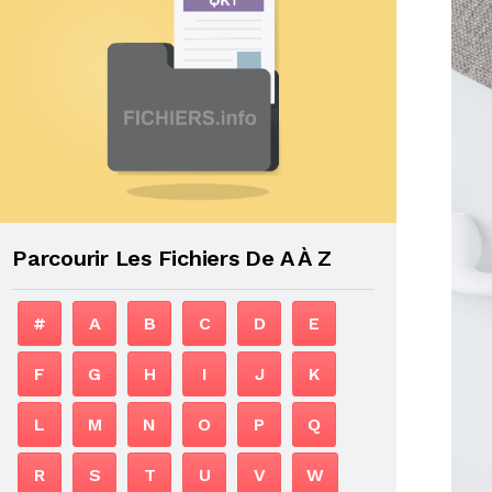
Parcourir Les Fichiers De A À Z
#
A
B
C
D
E
F
G
H
I
J
K
L
M
N
O
P
Q
R
S
T
U
V
W