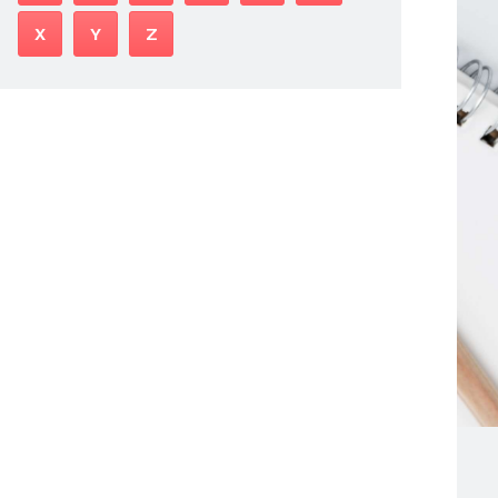
X
Y
Z