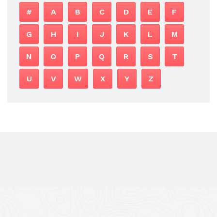
#
A
B
C
D
E
F
G
H
I
J
K
L
M
N
O
P
Q
R
S
T
U
V
W
X
Y
Z