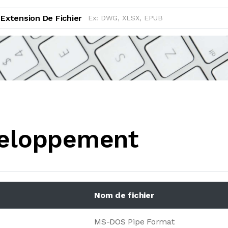
Extension De Fichier
veloppement
Nom de fichier
MS-DOS Pipe Format