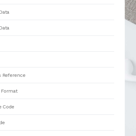
Data
Data
s Reference
e Format
e Code
de