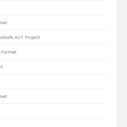
rmat
rceSafe ACT Project
n Format
ct
rmat