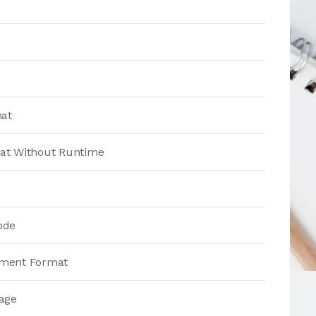
mat
at Without Runtime
ode
ment Format
age