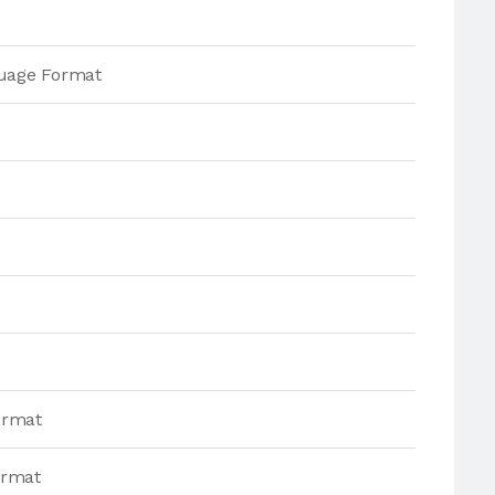
guage Format
ormat
ormat