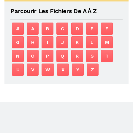
Parcourir Les Fichiers De A À Z
#
A
B
C
D
E
F
G
H
I
J
K
L
M
N
O
P
Q
R
S
T
U
V
W
X
Y
Z