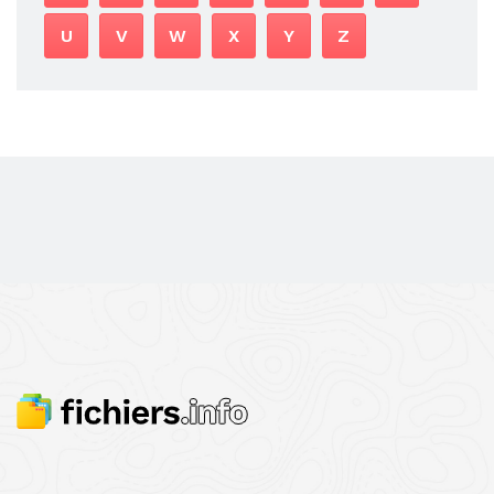
U
V
W
X
Y
Z