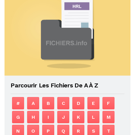
Parcourir Les Fichiers De A À Z
#
A
B
C
D
E
F
G
H
I
J
K
L
M
N
O
P
Q
R
S
T