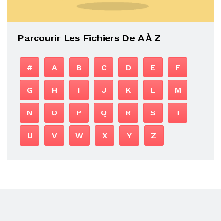
Parcourir Les Fichiers De A À Z
#
A
B
C
D
E
F
G
H
I
J
K
L
M
N
O
P
Q
R
S
T
U
V
W
X
Y
Z