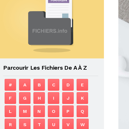
Parcourir Les Fichiers De A À Z
#
A
B
C
D
E
F
G
H
I
J
K
L
M
N
O
P
Q
R
S
T
U
V
W