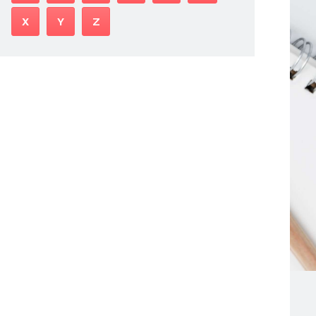
X
Y
Z