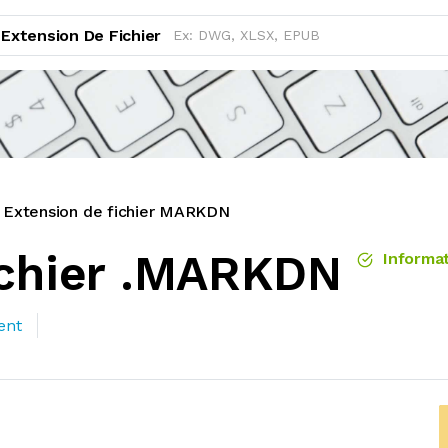
Extension De Fichier
Extension de fichier MARKDN
ichier .MARKDN
Informat
ent