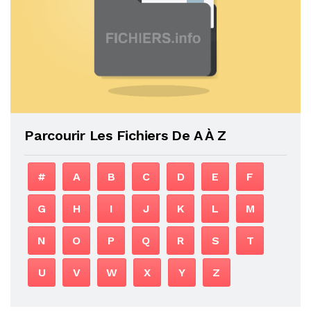
Parcourir Les Fichiers De A À Z
#
A
B
C
D
E
F
G
H
I
J
K
L
M
N
O
P
Q
R
S
T
U
V
W
X
Y
Z