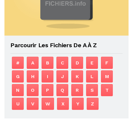
Parcourir Les Fichiers De A À Z
#
A
B
C
D
E
F
G
H
I
J
K
L
M
N
O
P
Q
R
S
T
U
V
W
X
Y
Z