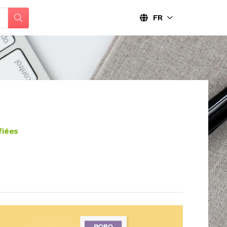
FR
fiées