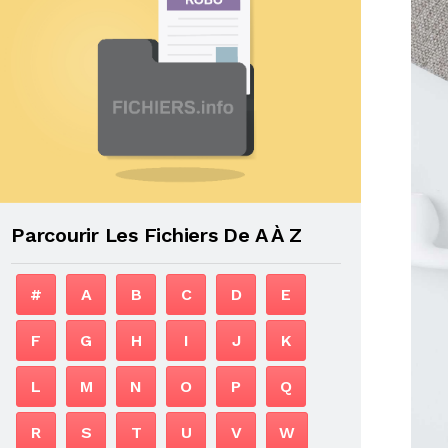
Parcourir Les Fichiers De A À Z
#
A
B
C
D
E
F
G
H
I
J
K
L
M
N
O
P
Q
R
S
T
U
V
W