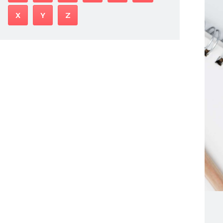
X
Y
Z