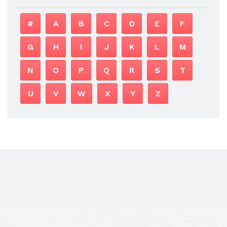
#
A
B
C
D
E
F
G
H
I
J
K
L
M
N
O
P
Q
R
S
T
U
V
W
X
Y
Z