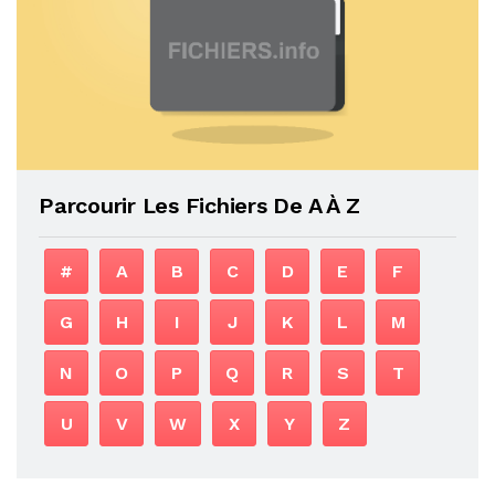
Parcourir Les Fichiers De A À Z
#
A
B
C
D
E
F
G
H
I
J
K
L
M
N
O
P
Q
R
S
T
U
V
W
X
Y
Z