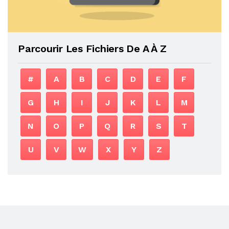
Parcourir Les Fichiers De A À Z
#
A
B
C
D
E
F
G
H
I
J
K
L
M
N
O
P
Q
R
S
T
U
V
W
X
Y
Z