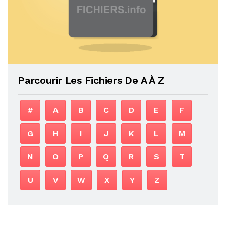
Parcourir Les Fichiers De A À Z
#
A
B
C
D
E
F
G
H
I
J
K
L
M
N
O
P
Q
R
S
T
U
V
W
X
Y
Z