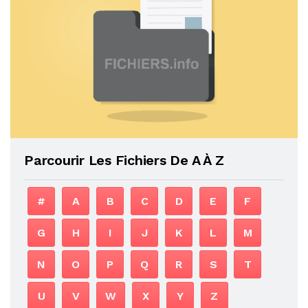
Parcourir Les Fichiers De A À Z
#
A
B
C
D
E
F
G
H
I
J
K
L
M
N
O
P
Q
R
S
T
U
V
W
X
Y
Z