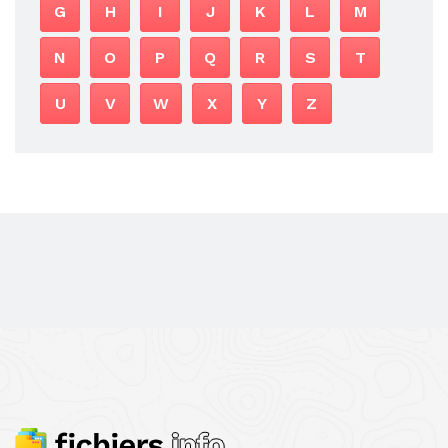
G
H
I
J
K
L
M
N
O
P
Q
R
S
T
U
V
W
X
Y
Z