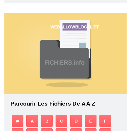
Parcourir Les Fichiers De A À Z
#
A
B
C
D
E
F