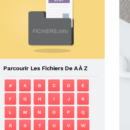
Parcourir Les Fichiers De A À Z
#
A
B
C
D
E
F
G
H
I
J
K
L
M
N
O
P
Q
R
S
T
U
V
W