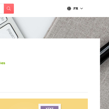
FR
ées