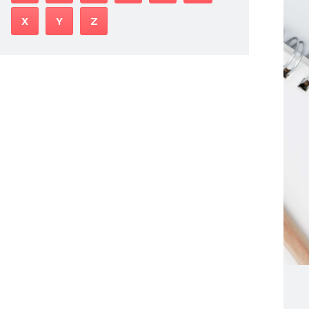
X
Y
Z