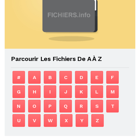
Parcourir Les Fichiers De A À Z
#
A
B
C
D
E
F
G
H
I
J
K
L
M
N
O
P
Q
R
S
T
U
V
W
X
Y
Z