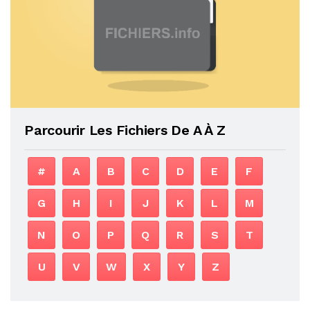
Parcourir Les Fichiers De A À Z
#
A
B
C
D
E
F
G
H
I
J
K
L
M
N
O
P
Q
R
S
T
U
V
W
X
Y
Z